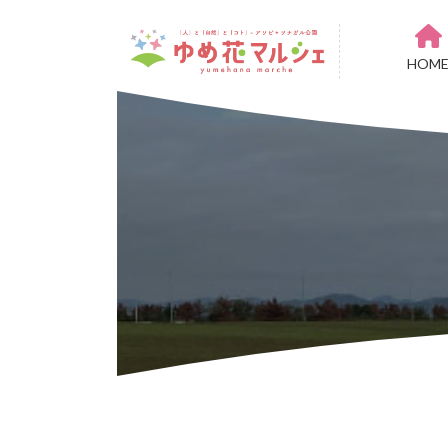
コ
ナ
Instagram
ン
ビ
メール
テ
ゲ
HOM
ン
ー
ツ
シ
へ
ョ
ス
ン
キ
に
ッ
移
プ
動