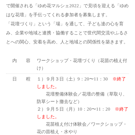
で開催される「ゆめ花マルシェ2022」で見頃を迎える「ゆめ
はな花壇」を手伝ってくれる参加者を募集します。
「花壇づくり」という「場」を通して、子ども達の心を育
み、企業や地域と連携・協働することで世代間交流やふるさ
とへの関心、安着を高め、人と地域との関係性を築きます。
内 容
ワークショップ・花壇づくり（花苗の植え付
け）
日 程
１）９月３日（土）9：20〜11：30
※終了
しました。
花壇整備体験会／花壇の整備（草取り、
防草シート撤去など）
２）９月５日（月）10：20〜11：20
※終了
しました。
花苗植え付け体験会／ワークショップ・
花の苗植え・水やり