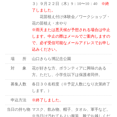
３）９月２２日（木）9：10〜10：40
※終
了しました。
花苗植え付け体験会／ワークショップ・
花の苗植え・水やり
※雨天または悪天候が予想される場合は中止
します。中止の際はメールでご案内しますの
で、必ず受信可能なメールアドレスでお申し
込みください。
場 所
山口きらら博記念公園
対 象
花が好きな方、ボランティアに興味のある
方。ただし、小学生以下は保護者同伴。
募集人数
各日３０名程度（※予定人数になり次第終了
します。）
申込方法
※終了しました。
当日の持ち物
マスク、飲み物、帽子、タオル、軍手など。
※当日は汚れてもよい服装、靴でお越しくだ